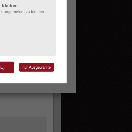
 bleiben
es angemeldet zu bleiben
mmershörnkaserne. Da die
 in Moby's Culture Club
st die Kulturkirche
) geht es im August mit
kommenden Monate. Stay